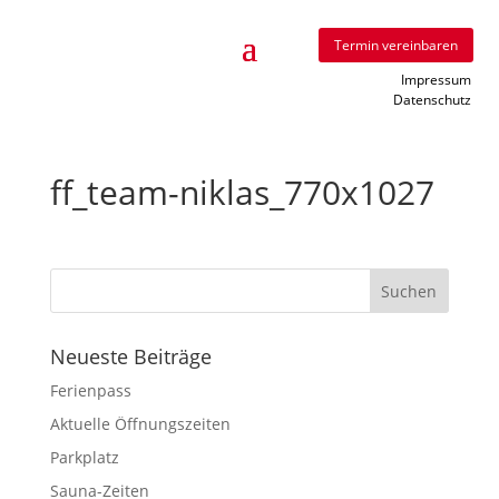
Termin vereinbaren
Impressum
Datenschutz
ff_­team-niklas_770x1027
Neu­este Beiträge
Feri­en­pass
Aktu­elle Öffnungszeiten
Park­platz
Sauna-Zeiten