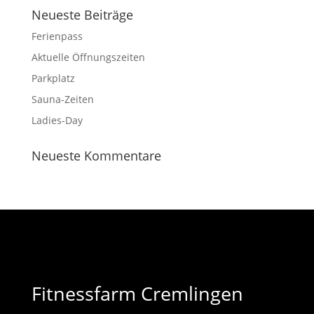
Neu­este Beiträge
Feri­en­pass
Aktu­elle Öffnungszeiten
Park­platz
Sauna-Zeiten
Ladies-Day
Neu­este Kommentare
Fitnessfarm Cremlingen